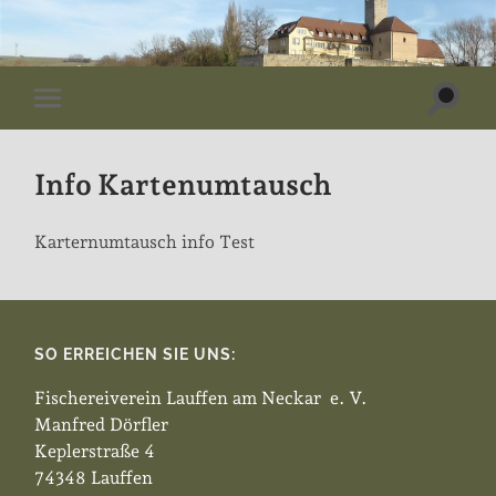
Suchf
Mobile-
ein-/
Menü
ein-/ausblenden
Info Kartenumtausch
Karternumtausch info Test
SO ERREICHEN SIE UNS:
Fischereiverein Lauffen am Neckar e. V.
Manfred Dörfler
Keplerstraße 4
74348 Lauffen