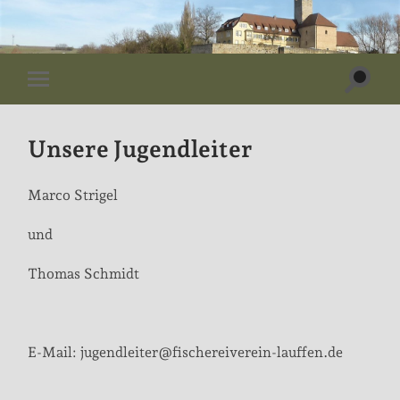
Suchf
Mobile-
ein-/
Menü
ein-/ausblenden
Unsere Jugendleiter
Marco Strigel
und
Thomas Schmidt
E-Mail: jugendleiter@fischereiverein-lauffen.de